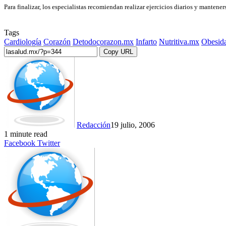
Para finalizar, los especialistas recomiendan realizar ejercicios diarios y mantene
Tags
Cardiología
Corazón
Detodocorazon.mx
Infarto
Nutritiva.mx
Obesid
Copy URL
Redacción
19 julio, 2006
1 minute read
LinkedIn
Tumblr
Pinterest
Reddit
VKontakte
Share
Print
Facebook
Twitter
via
Email