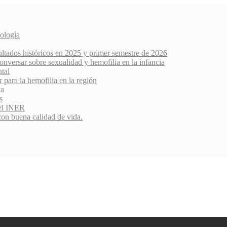
ología
ultados históricos en 2025 y primer semestre de 2026
nversar sobre sexualidad y hemofilia en la infancia
ntal
r para la hemofilia en la región
ca
s
del INER
con buena calidad de vida.