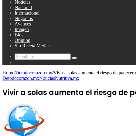
Noticias
Nacional
Internacional
Negocios
Avances
Imagen
Bios
Opinion
Sin Receta Medica
Search
Random
for
Article
Home
/
Detodocorazon.mx
/
Vivir a solas aumenta el riesgo de padecer 
Detodocorazon.mx
Noticias
Nutritiva.mx
Vivir a solas aumenta el riesgo de 