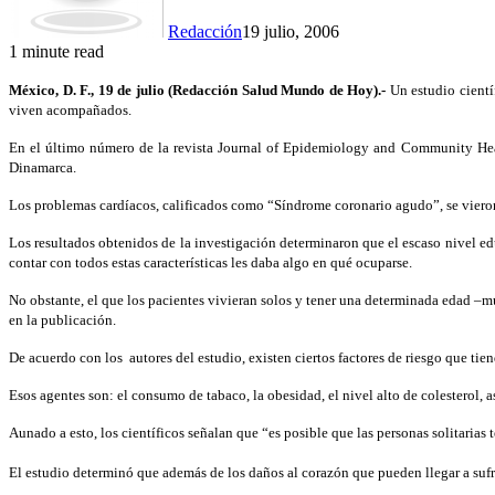
Redacción
19 julio, 2006
1 minute read
México, D. F., 19 de julio (Redacción Salud Mundo de Hoy).-
Un estudio cientí
viven acompañados.
En el último número de la revista Journal of Epidemiology and Community Healt
Dinamarca.
Los problemas cardíacos, calificados como “Síndrome coronario agudo”, se vieron
Los resultados obtenidos de la investigación determinaron que el escaso nivel educ
contar con todos estas características les daba algo en qué ocuparse.
No obstante, el que los pacientes vivieran solos y tener una determinada edad –mu
en la publicación.
De acuerdo con los autores del estudio, existen ciertos factores de riesgo que tie
Esos agentes son: el consumo de tabaco, la obesidad, el nivel alto de colesterol, 
Aunado a esto, los científicos señalan que “es posible que las personas solitaria
El estudio determinó que además de los daños al corazón que pueden llegar a sufri