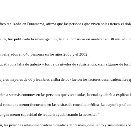
fico realizado en Dinamarca, afirma que las personas que viven solas tienen el do
h, fue publicada la investigación, la cual consistió en analizar a 138 mil adult
 reflejados en 646 personas en los años 2000 y el 2002.
ativo, la falta de trabajo y los bajos niveles de subsistencia, eran algunos de los
jeres mayores de 60 y hombres arriba de 50- fueron los factores desencadenantes qu
nden a ser más comunes en las personas que viven solas, lo cual ayudaría a explicar 
así como una menor frecuencia en las visitas de consulta médica. La mayoría prefier
s tengan menor capacidad de requerir ayuda cuando la necesitan”.
r, las personas solas desencadenan cuadros depresivos, desaliento y sus defensas b