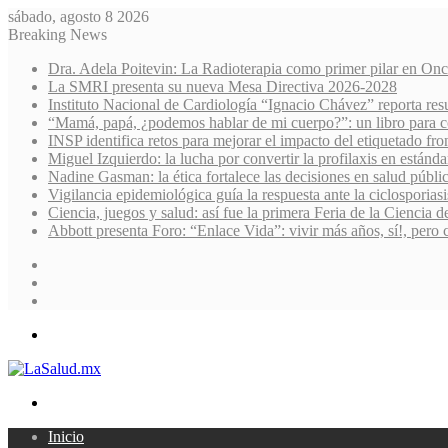
sábado, agosto 8 2026
Breaking News
Dra. Adela Poitevin: La Radioterapia como primer pilar en Onc
La SMRI presenta su nueva Mesa Directiva 2026-2028
Instituto Nacional de Cardiología “Ignacio Chávez” reporta res
“Mamá, papá, ¿podemos hablar de mi cuerpo?”: un libro para co
INSP identifica retos para mejorar el impacto del etiquetado fro
Miguel Izquierdo: la lucha por convertir la profilaxis en estánda
Nadine Gasman: la ética fortalece las decisiones en salud públi
Vigilancia epidemiológica guía la respuesta ante la ciclosporiasi
Ciencia, juegos y salud: así fue la primera Feria de la Ciencia 
Abbott presenta Foro: “Enlace Vida”: vivir más años, sí!, pero 
Sidebar
Random
Article
Log
In
Menu
Search
for
Inicio