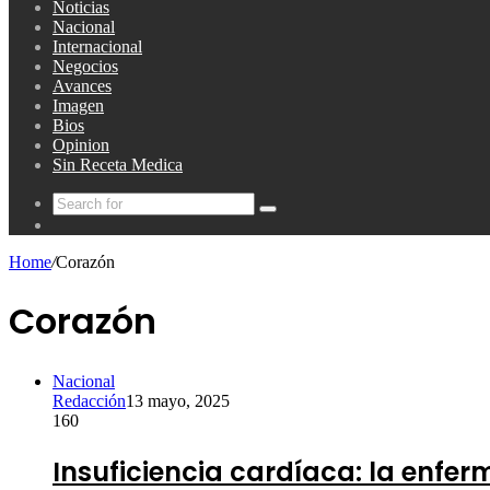
Noticias
Nacional
Internacional
Negocios
Avances
Imagen
Bios
Opinion
Sin Receta Medica
Search
Random
for
Article
Home
/
Corazón
Corazón
Nacional
Redacción
13 mayo, 2025
160
Insuficiencia cardíaca: la enfe