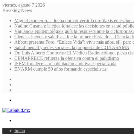
viernes, agosto 7 2026
Breaking News
Miguel Izquierdo: la lucha por convertir la profilaxis en estánda
Nadine Gasman: la ética fortalece las decisiones en salud públi
Vigilancia epidemiológica guía la respuesta ante la ciclosporiasi
Ciencia, juegos y salud: así fue la primera Feria de la Ciencia 
Abbott presenta Foro: “Enlace Vida”: vivir más años, sí!, pero 
Salud mental y redes sociales: la propuesta de CONASAMA
Dr. Luis Alberto Contreras: El Médico Radioncólogo, pieza cla
CENAPRECE refuerza la ofensiva contra el paludismo
ISEM fortalece la rehabilitación auditiva especializada
ENARM cumple 50 años formando especialistas
Sidebar
Random
Article
Log
In
Menu
Search
for
Inicio