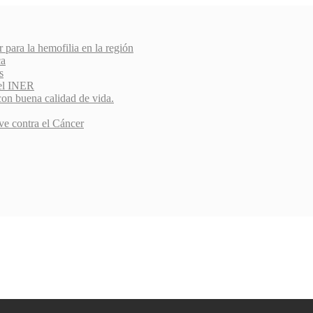
r para la hemofilia en la región
ca
s
del INER
con buena calidad de vida.
ve contra el Cáncer