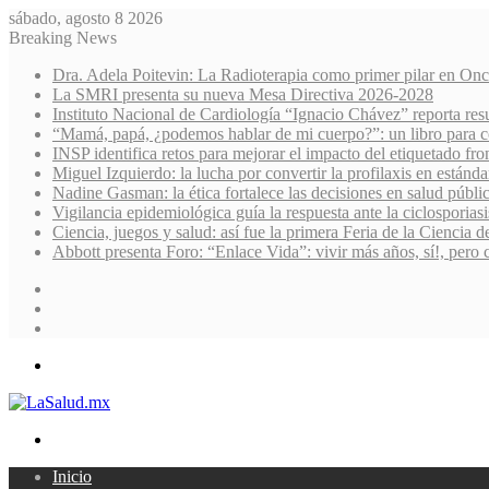
sábado, agosto 8 2026
Breaking News
Dra. Adela Poitevin: La Radioterapia como primer pilar en Onc
La SMRI presenta su nueva Mesa Directiva 2026-2028
Instituto Nacional de Cardiología “Ignacio Chávez” reporta res
“Mamá, papá, ¿podemos hablar de mi cuerpo?”: un libro para co
INSP identifica retos para mejorar el impacto del etiquetado fro
Miguel Izquierdo: la lucha por convertir la profilaxis en estánda
Nadine Gasman: la ética fortalece las decisiones en salud públi
Vigilancia epidemiológica guía la respuesta ante la ciclosporiasi
Ciencia, juegos y salud: así fue la primera Feria de la Ciencia 
Abbott presenta Foro: “Enlace Vida”: vivir más años, sí!, pero 
Sidebar
Random
Article
Log
In
Menu
Search
for
Inicio