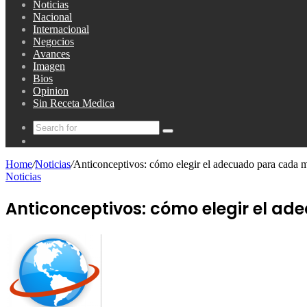
Noticias
Nacional
Internacional
Negocios
Avances
Imagen
Bios
Opinion
Sin Receta Medica
Search
Random
for
Article
Home
/
Noticias
/
Anticonceptivos: cómo elegir el adecuado para cada 
Noticias
Anticonceptivos: cómo elegir el a