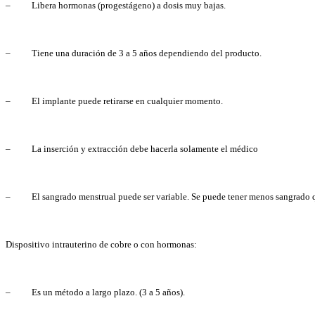
– Libera hormonas (progestágeno) a dosis muy bajas.
– Tiene una duración de 3 a 5 años dependiendo del producto.
– El implante puede retirarse en cualquier momento.
– La inserción y extracción debe hacerla solamente el médico
– El sangrado menstrual puede ser variable. Se puede tener menos sangrado que 
Dispositivo intrauterino de cobre o con hormonas:
– Es un método a largo plazo. (3 a 5 años).