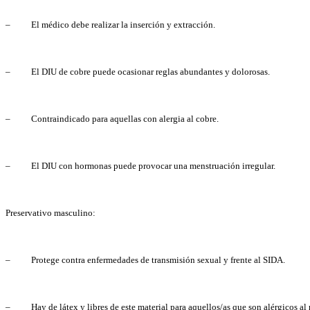
– El médico debe realizar la inserción y extracción.
– El DIU de cobre puede ocasionar reglas abundantes y dolorosas.
– Contraindicado para aquellas con alergia al cobre.
– El DIU con hormonas puede provocar una menstruación irregular.
Preservativo masculino:
– Protege contra enfermedades de transmisión sexual y frente al SIDA.
– Hay de látex y libres de este material para aquellos/as que son alérgicos al 