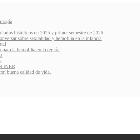
ología
ultados históricos en 2025 y primer semestre de 2026
nversar sobre sexualidad y hemofilia en la infancia
ntal
r para la hemofilia en la región
ca
s
del INER
con buena calidad de vida.