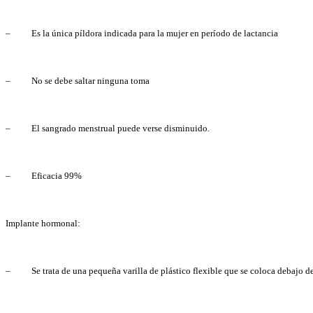
– Es la única píldora indicada para la mujer en período de lactancia
– No se debe saltar ninguna toma
– El sangrado menstrual puede verse disminuido.
– Eficacia 99%
Implante hormonal:
– Se trata de una pequeña varilla de plástico flexible que se coloca debajo de 