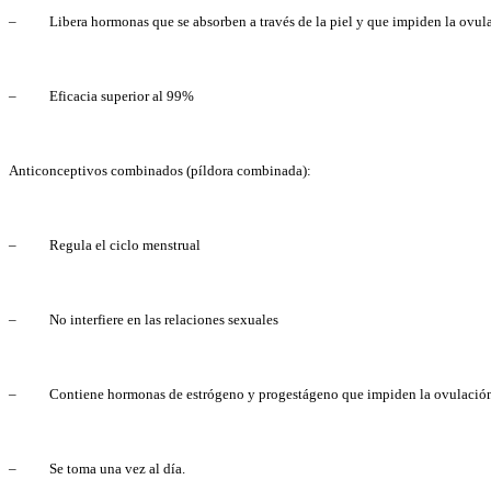
– Libera hormonas que se absorben a través de la piel y que impiden la ovul
– Eficacia superior al 99%
Anticonceptivos combinados (píldora combinada):
– Regula el ciclo menstrual
– No interfiere en las relaciones sexuales
– Contiene hormonas de estrógeno y progestágeno que impiden la ovulación
– Se toma una vez al día.