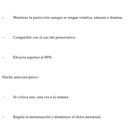
– Mantiene la protección aunque se tengan vómitos, náuseas o diarreas.
– Compatible con el uso del preservativo.
– Eficacia superior al 99%
Parche anticonceptivo:
– Se coloca uno, una vez a la semana
– Regula la menstruación y disminuye el dolor menstrual.