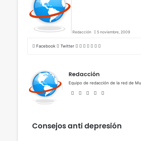
Redacción
5 noviembre, 2009
LinkedIn
Tumblr
Pinterest
Reddit
VKontakte
Share
Print
Facebook
Twitter
via
Email
Redacción
Equipo de redacción de la red de 
Facebook
Twitter
LinkedIn
YouTube
Instagram
Consejos anti depresión