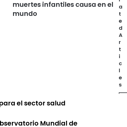
muertes infantiles causa en el
a
mundo
t
e
d
A
r
t
i
c
l
e
s
 para el sector salud
 Observatorio Mundial de