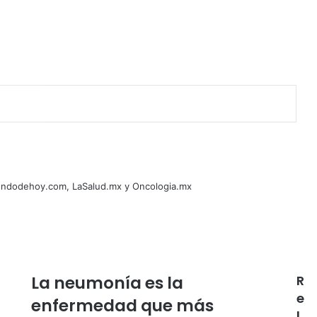
Mundodehoy.com, LaSalud.mx y Oncologia.mx
La neumonía es la
R
e
enfermedad que más
l