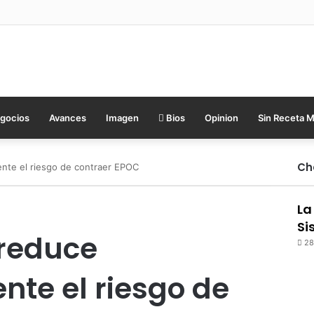
gocios
Avances
Imagen
Bios
Opinion
Sin Receta 
Ch
nte el riesgo de contraer EPOC
La
Si
 reduce
28
te el riesgo de