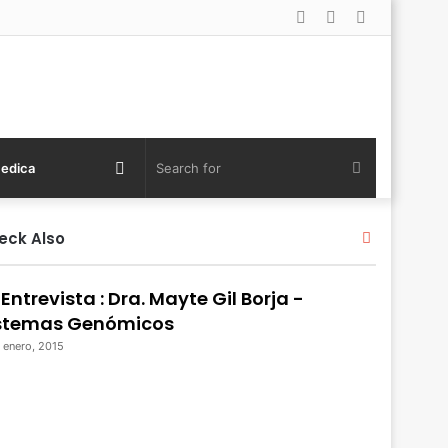
Log
Random
Sidebar
In
Article
Random
Search
Medica
Article
for
Close
eck Also
 Entrevista : Dra. Mayte Gil Borja -
stemas Genómicos
 enero, 2015