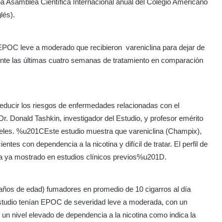
5a Asamblea Científica Internacional anual del Colegio Americano
lés).
 EPOC leve a moderado que recibieron
vareniclina para dejar de
rante las últimas cuatro semanas de tratamiento en comparación
ducir los riesgos de enfermedades relacionadas con el
 Donald Tashkin, investigador del Estudio, y profesor emérito
geles. %u201CEste estudio muestra que vareniclina (Champix),
tes con dependencia a la nicotina y difícil de tratar. El perfil de
 a ya mostrado en estudios clínicos previos%u201D.
5 años de edad) fumadores en promedio de 10 cigarros al día
l estudio tenían EPOC de severidad leve a moderada, con un
un nivel elevado de dependencia a la nicotina como indica la