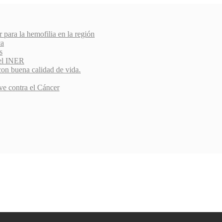
r para la hemofilia en la región
ca
s
del INER
con buena calidad de vida.
ve contra el Cáncer