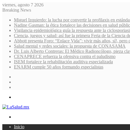
viernes, agosto 7 2026
Breaking News
Miguel Izquierdo: la lucha por convertir la profilaxis en estánda
Nadine Gasman: la ética fortalece las decisiones en salud públi
Vigilancia epidemiológica guía la respuesta ante la ciclosporiasi
Ciencia, juegos y salud: así fue la primera Feria de la Ciencia 
Abbott presenta Foro: “Enlace Vida”: vivir más años, sí!, pero 
Salud mental y redes sociales: la propuesta de CONASAMA
Dr. Luis Alberto Contreras: El Médico Radioncólogo, pieza cla
CENAPRECE refuerza la ofensiva contra el paludismo
ISEM fortalece la rehabilitación auditiva especializada
ENARM cumple 50 años formando especialistas
Sidebar
Random
Article
Log
In
Menu
Search
for
Inicio