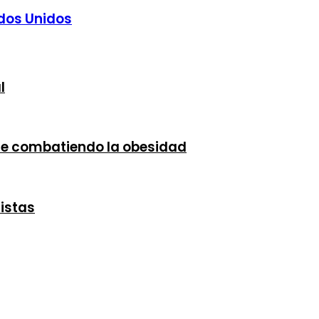
dos Unidos
l
rte combatiendo la obesidad
listas