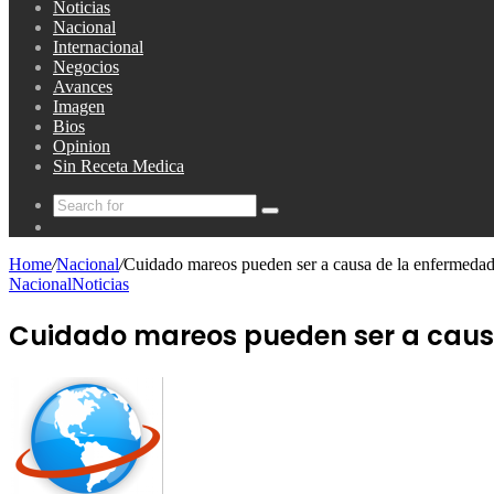
Noticias
Nacional
Internacional
Negocios
Avances
Imagen
Bios
Opinion
Sin Receta Medica
Search
Random
for
Article
Home
/
Nacional
/
Cuidado mareos pueden ser a causa de la enfermeda
Nacional
Noticias
Cuidado mareos pueden ser a caus