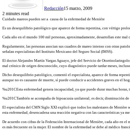
Redacción
15 marzo, 2009
2 minutes read
Cuidado mareos pueden ser a
causa de la enfermedad de Meniére
Es un desequilibrio patológico que aparece de forma repentina, con vértigo prol
Cada año en el mundo 100 mil personas, aproximadamente, desarrollan este mal 
Regularmente, las personas asocian sus cuadros de mareo intenso con otras patolo
señalan especialistas del Instituto Mexicano del Seguro Social (IMSS).
El doctor Alejandro Martín Vargas Aguayo, jefe del Servicio de Otorrinolaringol
mal crónico de origen desconocido, cuyo diagnóstico puede tardar meses, incluso 
Dicho desequilibrio patológico, comentó el especialista, aparece de forma repenti
aunque no es causante de muerte, sí puede conducir a accidentes graves en el hoga
%u201CEsta enfermedad genera incapacidad, ya que puede durar muchas horas, tiem
%u201CTambién se acompaña de hipoacusia unilateral; es decir, disminución de 
El especialista del CMN Siglo XXI explicó que todos los malestares de Menière se a
esta enfermedad, desencadena una reacción negativa con las características ya m
De acuerdo con cifras de la Federación Internacional de Menière, cada año en el 
es más frecuente en la mujer. El nombre de la enfermedad se debe al médico francé