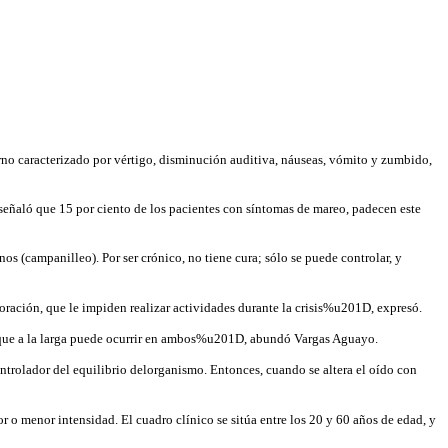
erno caracterizado por vértigo, disminución auditiva, náuseas, vómito y zumbido,
eñaló que 15 por ciento de los pacientes con síntomas de mareo, padecen este
s (campanilleo). Por ser crónico, no tiene cura; sólo se puede controlar, y
ración, que le impiden realizar actividades durante la crisis%u201D, expresó.
nque a la larga puede ocurrir en ambos%u201D, abundó Vargas Aguayo.
ontrolador del equilibrio delorganismo. Entonces, cuando se altera el oído con
o menor intensidad. El cuadro clínico se sitúa entre los 20 y 60 años de edad, y