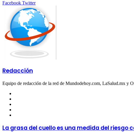
LinkedIn
Tumblr
Pinterest
Reddit
VKontakte
Share
Print
Facebook
Twitter
via
Email
Redacción
Equipo de redacción de la red de Mundodehoy.com, LaSalud.mx y 
Facebook
Twitter
LinkedIn
YouTube
Instagram
La grasa del cuello es una medida del riesgo 