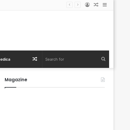
Log
Random
Sidebar
In
Article
Random
Search
Medica
Article
for
Magazine