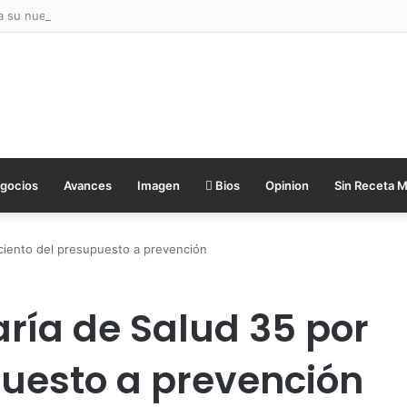
a su nueva Mesa Directiva 2026-2028
gocios
Avances
Imagen
Bios
Opinion
Sin Receta 
 ciento del presupuesto a prevención
aría de Salud 35 por
puesto a prevención