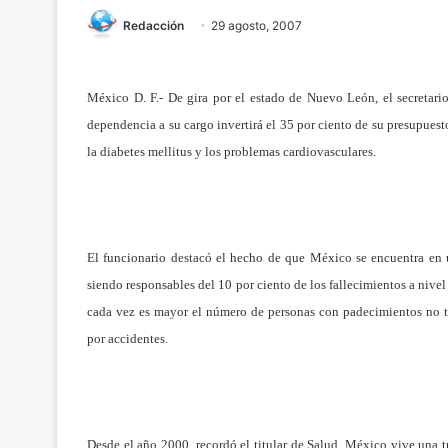
Redacción
29 agosto, 2007
México D. F.- De gira por el estado de Nuevo León, el secretari
dependencia a su cargo invertirá el 35 por ciento de su presupues
la diabetes mellitus y los problemas cardiovasculares.
El funcionario destacó el hecho de que México se encuentra en u
siendo responsables del 10 por ciento de los fallecimientos a nivel 
cada vez es mayor el número de personas con padecimientos no t
por accidentes.
Desde el año 2000, recordó el titular de Salud, México vive una t