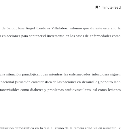
1 minute read
o de Salud, José Ángel Córdova Villalobos, informó que durante este año la
to en acciones para contener el incremento en los casos de enfermedades como
na situación paradójica, pues mientras las enfermedades infecciosas siguen
nacional (situación característica de las naciones en desarrollo), por otro lado
ransmisibles como diabetes y problemas cardiovasculares, así como lesiones
ransición demográfica en la que el grupo de la tercera edad va en aumento, y