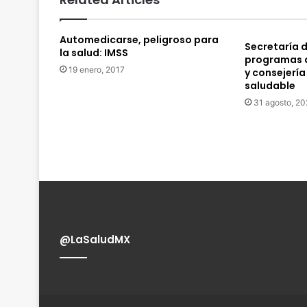
Automedicarse, peligroso para
Secretaría 
la salud: IMSS
programas d
19 enero, 2017
y consejerí
saludable
31 agosto, 2
@LaSaludMX