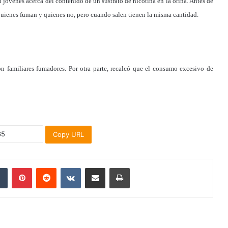
n jóvenes acerca del contenido de un sustrato de nicotina en la orina. Antes de
re quienes fuman y quienes no, pero cuando salen tienen la misma cantidad.
n familiares fumadores. Por otra parte, recalcó que el consumo excesivo de
Copy URL
dIn
Tumblr
Pinterest
Reddit
VKontakte
Share via Email
Print