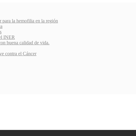
r para la hemofilia en la región
ca
s
del INER
con buena calidad de vida.
ve contra el Cáncer