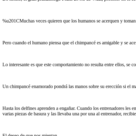
%u201CMuchas veces quieren que los humanos se acerquen y toman una
Pero cuando el humano piensa que el chimpancé es amigable y se acerca
Lo interesante es que este comportamiento no resulta entre ellos, se
Un chimpancé enamorado pondrá las manos sobre su erección si el ma
Hasta los delfines aprenden a engañar. Cuando los entrenadores les e
varias piezas de basura y las llevaba una por una al entrenador, reci
El deseo de que nos mientan