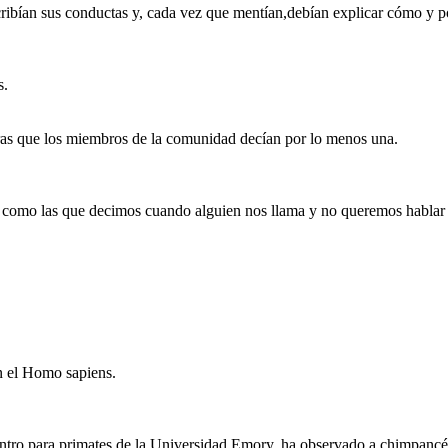
cribían sus conductas y, cada vez que mentían,debían explicar cómo y p
s.
as que los miembros de la comunidad decían por lo menos una.
, como las que decimos cuando alguien nos llama y no queremos hablar 
n el Homo sapiens.
entro para primates de la Universidad Emory, ha observado a chimpancé