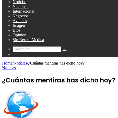
Noticias
Nacional
Internacional
Negocios
Avances
Imagen
Bios
Opinion
Sin Receta Medica
Search
Random
for
Article
Home
/
Noticias
/
¿Cuántas mentiras has dicho hoy?
Noticias
¿Cuántas mentiras has dicho hoy?