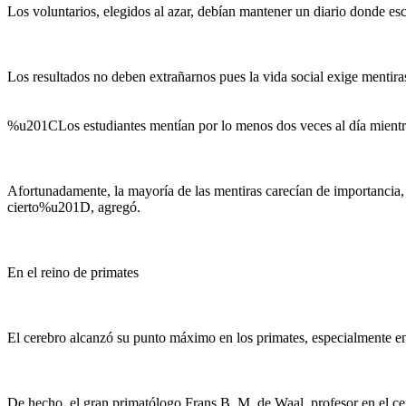
Los voluntarios, elegidos al azar, debían mantener un diario donde es
Los resultados no deben extrañarnos pues la vida social exige mentira
%u201CLos estudiantes mentían por lo menos dos veces al día mientr
Afortunadamente, la mayoría de las mentiras carecían de importancia
cierto%u201D, agregó.
En el reino de primates
El cerebro alcanzó su punto máximo en los primates, especialmente e
De hecho, el gran primatólogo Frans B. M. de Waal, profesor en el c