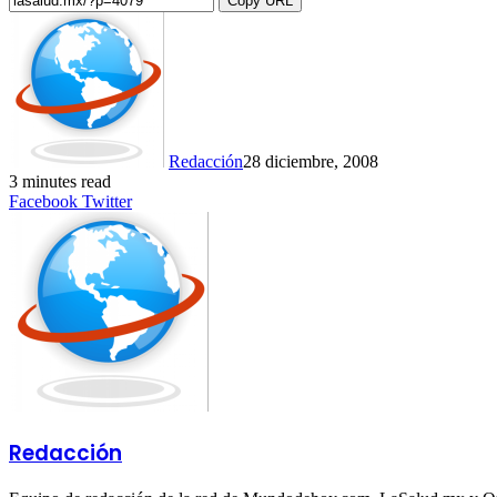
Copy URL
Redacción
28 diciembre, 2008
3 minutes read
LinkedIn
Tumblr
Pinterest
Reddit
VKontakte
Share
Print
Facebook
Twitter
via
Email
Redacción