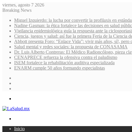
viernes, agosto 7 2026
Breaking News
Miguel Izquierdo: la lucha por convertir la profilaxis en estánda
Nadine Gasman: la ética fortalece las decisiones en salud públi
Vigilancia epidemiológica guía la respuesta ante la ciclosporiasi
Ciencia, juegos y salud: así fue la primera Feria de la Ciencia 
Abbott presenta Foro: “Enlace Vida”: vivir más años, sí!, pero 
Salud mental y redes sociales: la propuesta de CONASAMA
Dr. Luis Alberto Contreras: El Médico Radioncólogo, pieza cla
CENAPRECE refuerza la ofensiva contra el paludismo
ISEM fortalece la rehabilitación auditiva especializada
ENARM cumple 50 años formando especialistas
Sidebar
Random
Article
Log
In
Menu
Search
for
Inicio