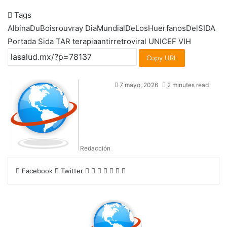
Tags
AlbinaDuBoisrouvray
DiaMundialDeLosHuerfanosDelSIDA
Portada
Sida
TAR
terapiaantirretroviral
UNICEF
VIH
Copy URL
7 mayo, 2026
2 minutes read
Redacción
LinkedIn
Tumblr
Pinterest
Reddit
VKontakte
Share
Print
Facebook
Twitter
via
Email