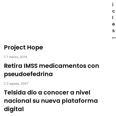
i
c
l
e
s
Project Hope
7 marzo, 2019
Retira IMSS medicamentos con
pseudoefedrina
3 agosto, 2007
Telsida dio a conocer a nivel
nacional su nueva plataforma
digital