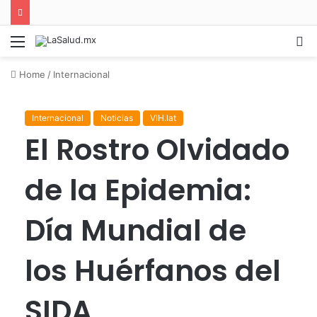
Menu
S
fo
Home
/
Internacional
Internacional
Noticias
VIH.lat
El Rostro Olvidado
de la Epidemia:
Día Mundial de
los Huérfanos del
SIDA