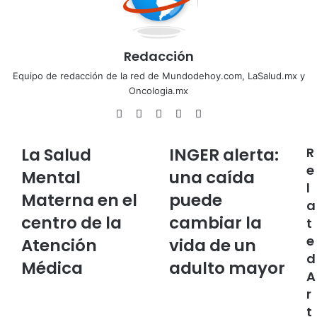
Redacción
Equipo de redacción de la red de Mundodehoy.com, LaSalud.mx y
Oncologia.mx
Facebook
Twitter
LinkedIn
YouTube
Instagram
La Salud
INGER alerta:
R
e
Mental
una caída
l
Materna en el
puede
a
centro de la
cambiar la
t
e
Atención
vida de un
d
Médica
adulto mayor
A
r
t