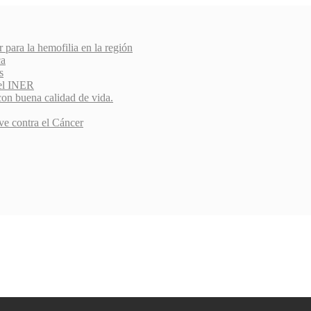
r para la hemofilia en la región
ca
s
del INER
con buena calidad de vida.
ve contra el Cáncer