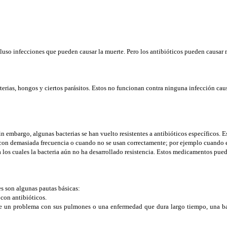
ncluso infecciones que pueden causar la muerte. Pero los antibióticos pueden causa
rias, hongos y ciertos parásitos. Estos no funcionan contra ninguna infección causa
 embargo, algunas bacterias se han vuelto resistentes a antibióticos específicos. Es
n con demasiada frecuencia o cuando no se usan correctamente; por ejemplo cuando el
 a los cuales la bacteria aún no ha desarrollado resistencia. Estos medicamentos pue
es son algunas pautas básicas:
 con antibióticos.
ene un problema con sus pulmones o una enfermedad que dura largo tiempo, una bac