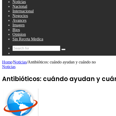
Noticias
Nacional
Internacional
Negocios
Avances
Imagen
Bios
Opinion
Sin Receta Medica
Search
Random
for
Article
Home
/
Noticias
/
Antibióticos: cuándo ayudan y cuándo no
Noticias
Antibióticos: cuándo ayudan y cuá