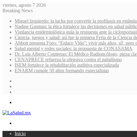
viernes, agosto 7 2026
Breaking News
Miguel Izquierdo: la lucha por convertir la profilaxis en estánda
Nadine Gasman: la ética fortalece las decisiones en salud públi
Vigilancia epidemiológica guía la respuesta ante la ciclosporiasi
Ciencia, juegos y salud: así fue la primera Feria de la Ciencia 
Abbott presenta Foro: “Enlace Vida”: vivir más años, sí!, pero 
Salud mental y redes sociales: la propuesta de CONASAMA
Dr. Luis Alberto Contreras: El Médico Radioncólogo, pieza cla
CENAPRECE refuerza la ofensiva contra el paludismo
ISEM fortalece la rehabilitación auditiva especializada
ENARM cumple 50 años formando especialistas
Sidebar
Random
Article
Log
In
Menu
Search
for
Inicio