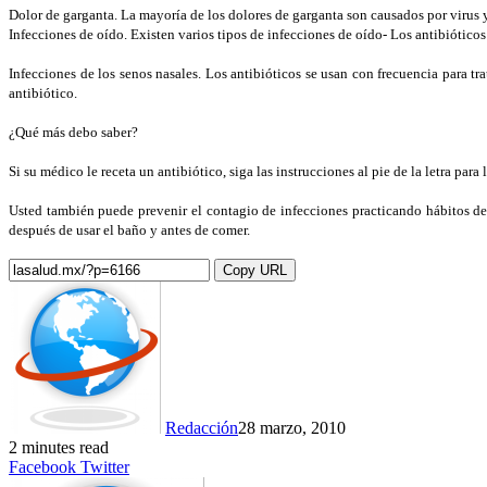
Dolor de garganta. La mayoría de los dolores de garganta son causados por virus y
Infecciones de oído. Existen varios tipos de infecciones de oído- Los antibióticos
Infecciones de los senos nasales. Los antibióticos se usan con frecuencia para t
antibiótico.
¿Qué más debo saber?
Si su médico le receta un antibiótico, siga las instrucciones al pie de la letra par
Usted también puede prevenir el contagio de infecciones practicando hábitos de
después de usar el baño y antes de comer.
Copy URL
Redacción
28 marzo, 2010
2 minutes read
LinkedIn
Tumblr
Pinterest
Reddit
VKontakte
Share
Print
Facebook
Twitter
via