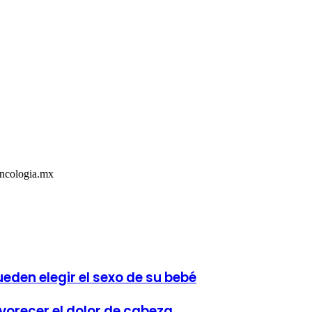
Oncologia.mx
eden elegir el sexo de su bebé
vorecer el dolor de cabeza