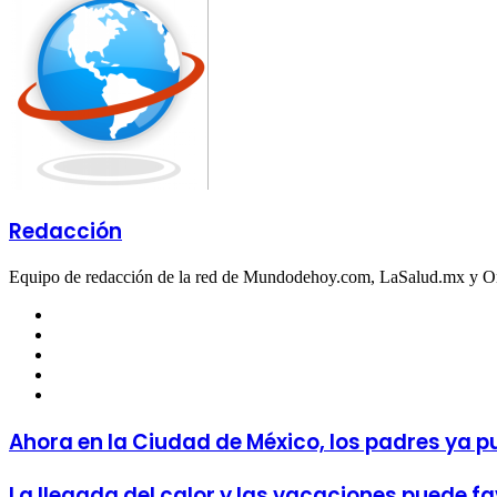
Email
Redacción
Equipo de redacción de la red de Mundodehoy.com, LaSalud.mx y 
Facebook
Twitter
LinkedIn
YouTube
Instagram
Ahora en la Ciudad de México, los padres ya pu
La llegada del calor y las vacaciones puede fa