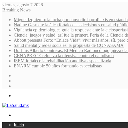
viernes, agosto 7 2026
Breaking News
Miguel Izquierdo: la lucha por convertir la profilaxis en estánda
Nadine Gasman: la ética fortalece las decisiones en salud públi
Vigilancia epidemiológica guía la respuesta ante la ciclosporiasi
Ciencia, juegos y salud: así fue la primera Feria de la Ciencia 
Abbott presenta Foro: “Enlace Vida”: vivir más años, sí!, pero 
Salud mental y redes sociales: la propuesta de CONASAMA
Dr. Luis Alberto Contreras: El Médico Radioncólogo, pieza cla
CENAPRECE refuerza la ofensiva contra el paludismo
ISEM fortalece la rehabilitación auditiva especializada
ENARM cumple 50 años formando especialistas
Sidebar
Random
Article
Log
In
Menu
Search
for
Inicio