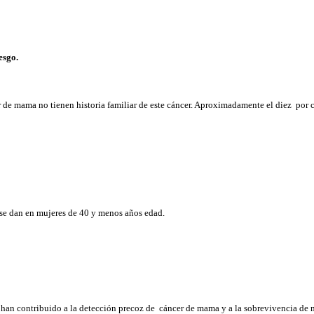
esgo.
r de mama no tienen historia familiar de este cáncer. Aproximadamente el diez por
to se dan en mujeres de 40 y menos años edad.
han contribuido a la detección precoz de cáncer de mama y a la sobrevivencia de m