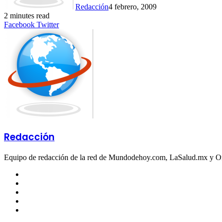
Redacción
4 febrero, 2009
2 minutes read
LinkedIn
Tumblr
Pinterest
Reddit
VKontakte
Share
Print
Facebook
Twitter
via
Email
Redacción
Equipo de redacción de la red de Mundodehoy.com, LaSalud.mx y 
Facebook
Twitter
LinkedIn
YouTube
Instagram