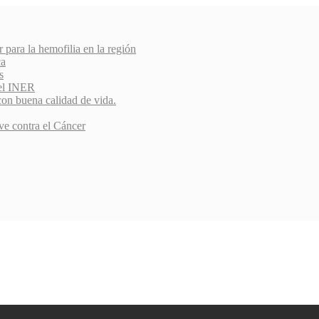
r para la hemofilia en la región
ca
s
del INER
con buena calidad de vida.
ve contra el Cáncer