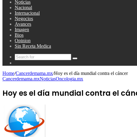
Noticias
Nacional
Internacional
Negocios
Avances
Imagen
Bios
Opinion
Sin Receta Medica
Search
Random
for
Article
Home
/
Cancerdemama.mx
/
Hoy es el día mundial contra el cáncer
Cancerdemama.mx
Noticias
Oncologia.mx
Hoy es el día mundial contra el cán