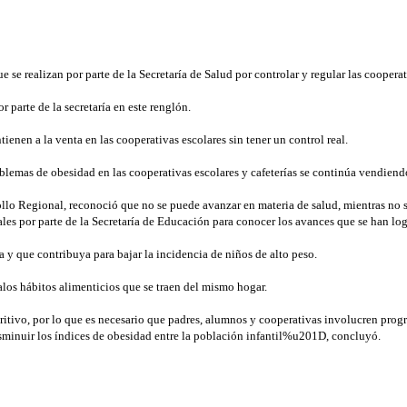
e se realizan por parte de la Secretaría de Salud por controlar y regular las cooperat
 parte de la secretaría en este renglón.
tienen a la venta en las cooperativas escolares sin tener un control real.
roblemas de obesidad en las cooperativas escolares y cafeterías se continúa vendiend
ollo Regional, reconoció que no se puede avanzar en materia de salud, mientras n
s por parte de la Secretaría de Educación para conocer los avances que se han log
a y que contribuya para bajar la incidencia de niños de alto peso.
los hábitos alimenticios que se traen del mismo hogar.
ritivo, por lo que es necesario que padres, alumnos y cooperativas involucren pro
disminuir los índices de obesidad entre la población infantil%u201D, concluyó.