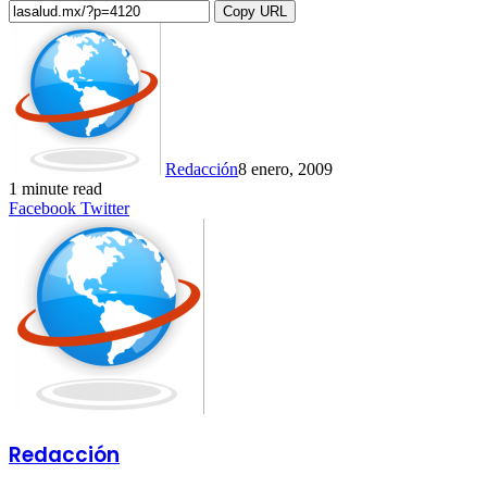
Copy URL
Redacción
8 enero, 2009
1 minute read
LinkedIn
Tumblr
Pinterest
Reddit
VKontakte
Share
Print
Facebook
Twitter
via
Email
Redacción