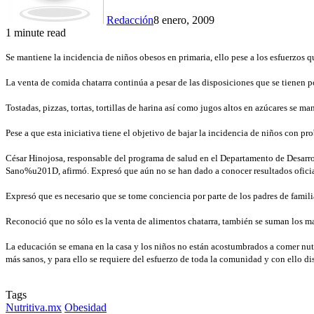
Redacción
8 enero, 2009
1 minute read
Se mantiene la incidencia de niños obesos en primaria, ello pese a los esfuerzos qu
La venta de comida chatarra continúa a pesar de las disposiciones que se tienen por
Tostadas, pizzas, tortas, tortillas de harina así como jugos altos en azúcares se man
Pese a que esta iniciativa tiene el objetivo de bajar la incidencia de niños con p
César Hinojosa, responsable del programa de salud en el Departamento de Desarr
Sano%u201D, afirmó. Expresó que aún no se han dado a conocer resultados oficiale
Expresó que es necesario que se tome conciencia por parte de los padres de famili
Reconoció que no sólo es la venta de alimentos chatarra, también se suman los ma
La educación se emana en la casa y los niños no están acostumbrados a comer nut
más sanos, y para ello se requiere del esfuerzo de toda la comunidad y con ello 
Tags
Nutritiva.mx
Obesidad