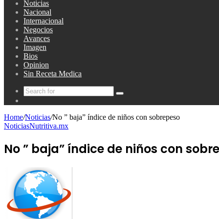
Noticias
Nacional
Internacional
Negocios
Avances
Imagen
Bios
Opinion
Sin Receta Medica
Search
Random
for
Article
Home
/
Noticias
/
No ” baja” índice de niños con sobrepeso
Noticias
Nutritiva.mx
No ” baja” índice de niños con sobr