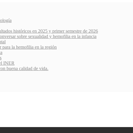
ología
ultados históricos en 2025 y primer semestre de 2026
nversar sobre sexualidad y hemofilia en la infancia
ntal
r para la hemofilia en la región
ca
s
del INER
con buena calidad de vida.