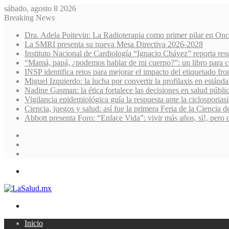
sábado, agosto 8 2026
Breaking News
Dra. Adela Poitevin: La Radioterapia como primer pilar en Onc
La SMRI presenta su nueva Mesa Directiva 2026-2028
Instituto Nacional de Cardiología “Ignacio Chávez” reporta res
“Mamá, papá, ¿podemos hablar de mi cuerpo?”: un libro para co
INSP identifica retos para mejorar el impacto del etiquetado fro
Miguel Izquierdo: la lucha por convertir la profilaxis en estánda
Nadine Gasman: la ética fortalece las decisiones en salud públi
Vigilancia epidemiológica guía la respuesta ante la ciclosporiasi
Ciencia, juegos y salud: así fue la primera Feria de la Ciencia 
Abbott presenta Foro: “Enlace Vida”: vivir más años, sí!, pero 
Sidebar
Random
Article
Log
In
Menu
Search
for
Inicio