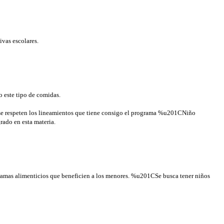
ivas escolares.
o este tipo de comidas.
o se respeten los lineamientos que tiene consigo el programa %u201CNiño
rado en esta materia.
gramas alimenticios que beneficien a los menores. %u201CSe busca tener niños