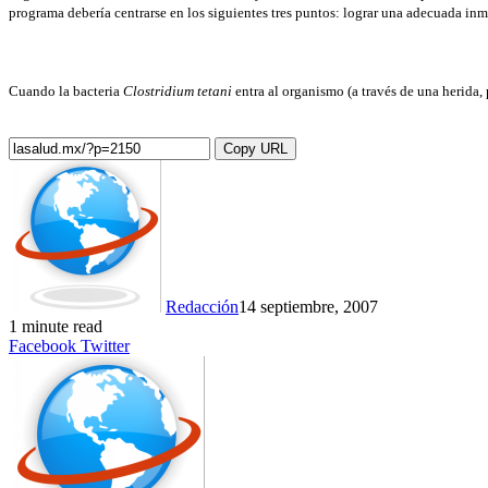
programa debería centrarse en los siguientes tres puntos: lograr una adecuada inmu
Cuando la bacteria
Clostridium tetani
entra al organismo (a través de una herida,
Copy URL
Redacción
14 septiembre, 2007
1 minute read
LinkedIn
Tumblr
Pinterest
Reddit
VKontakte
Share
Print
Facebook
Twitter
via
Email