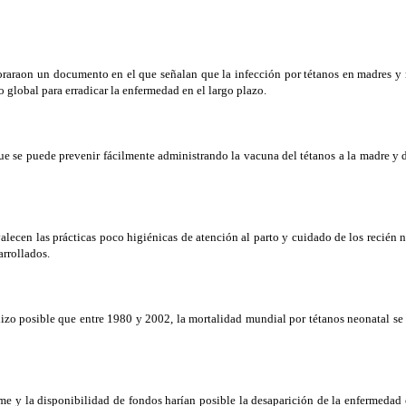
araon un documento en el que señalan que la infección por tétanos en madres y 
 global para erradicar la enfermedad en el largo plazo.
 se puede prevenir fácilmente administrando la vacuna del tétanos a la madre y de
valecen las prácticas poco higiénicas de atención al parto y cuidado de los recién 
arrollados.
o posible que entre 1980 y 2002, la mortalidad mundial por tétanos neonatal se 
e y la disponibilidad de fondos harían posible la desaparición de la enfermedad e