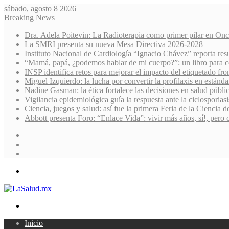
sábado, agosto 8 2026
Breaking News
Dra. Adela Poitevin: La Radioterapia como primer pilar en Onc
La SMRI presenta su nueva Mesa Directiva 2026-2028
Instituto Nacional de Cardiología “Ignacio Chávez” reporta res
“Mamá, papá, ¿podemos hablar de mi cuerpo?”: un libro para co
INSP identifica retos para mejorar el impacto del etiquetado fro
Miguel Izquierdo: la lucha por convertir la profilaxis en estánda
Nadine Gasman: la ética fortalece las decisiones en salud públi
Vigilancia epidemiológica guía la respuesta ante la ciclosporiasi
Ciencia, juegos y salud: así fue la primera Feria de la Ciencia 
Abbott presenta Foro: “Enlace Vida”: vivir más años, sí!, pero 
Sidebar
Random
Article
Log
In
Menu
Search
for
Inicio