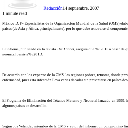
Redacción
14 septiembre, 2007
1 minute read
México D. F.- Especialistas de
la Organización
Mundial
de
la Salud
(OMS) elabor
países (de Asia y África, principalmente), por lo que debe renovarse el compromiso
El informe, publicado en la revista
The Lancet
, asegura que %u201Ca pesar de que
neonatal persiste%u201D.
De acuerdo con los expertos de
la OMS
, las regiones pobres, remotas, donde pre
enfermedad, pues esta infección lleva varias décadas sin presentarse en países des
El Programa de Eliminación del Tétanos Materno y Neonatal lanzado en 1999, hiz
algunos países en desarrollo.
Según Jos Velander, miembro de
la OMS
y autor del informe, un compromiso firm