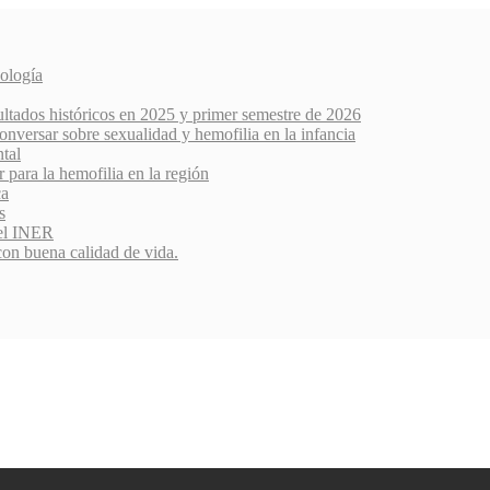
ología
ultados históricos en 2025 y primer semestre de 2026
nversar sobre sexualidad y hemofilia en la infancia
ntal
r para la hemofilia en la región
ca
s
del INER
con buena calidad de vida.