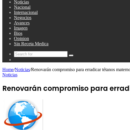
Noticias
Nacional
Internacional
Negocios
Avances
Imagen
Bios
Opinion
Sin Receta Medica
Search
Random
for
Article
Home
/
Noticias
/
Renovarán compromiso para erradicar tétanos materno
Noticias
Renovarán compromiso para erradi