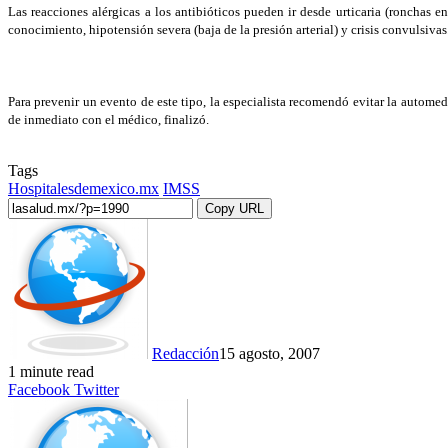
Las reacciones alérgicas a los antibióticos pueden ir desde urticaria (ronchas 
conocimiento, hipotensión severa (baja de la presión arterial) y crisis convulsivas
Para prevenir un evento de este tipo, la especialista recomendó evitar la autome
de inmediato con el médico, finalizó.
Tags
Hospitalesdemexico.mx
IMSS
Copy URL
Redacción
15 agosto, 2007
1 minute read
LinkedIn
Tumblr
Pinterest
Reddit
VKontakte
Share
Print
Facebook
Twitter
via
Email