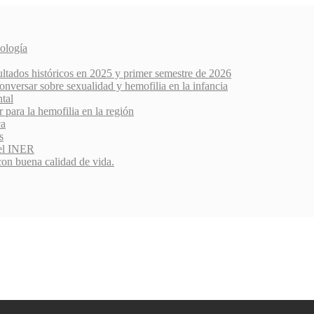
ología
ultados históricos en 2025 y primer semestre de 2026
nversar sobre sexualidad y hemofilia en la infancia
ntal
r para la hemofilia en la región
ca
s
del INER
con buena calidad de vida.