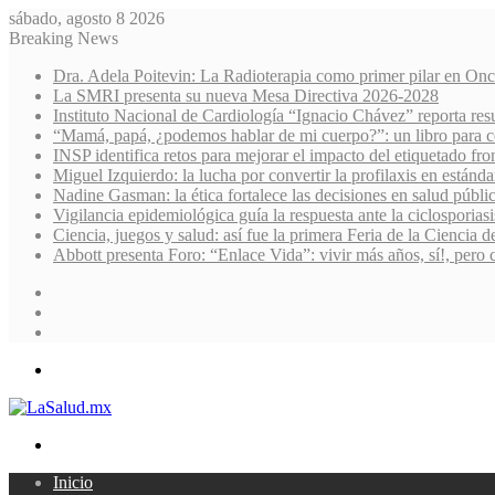
sábado, agosto 8 2026
Breaking News
Dra. Adela Poitevin: La Radioterapia como primer pilar en Onc
La SMRI presenta su nueva Mesa Directiva 2026-2028
Instituto Nacional de Cardiología “Ignacio Chávez” reporta res
“Mamá, papá, ¿podemos hablar de mi cuerpo?”: un libro para co
INSP identifica retos para mejorar el impacto del etiquetado fro
Miguel Izquierdo: la lucha por convertir la profilaxis en estánda
Nadine Gasman: la ética fortalece las decisiones en salud públi
Vigilancia epidemiológica guía la respuesta ante la ciclosporiasi
Ciencia, juegos y salud: así fue la primera Feria de la Ciencia 
Abbott presenta Foro: “Enlace Vida”: vivir más años, sí!, pero 
Sidebar
Random
Article
Log
In
Menu
Search
for
Inicio