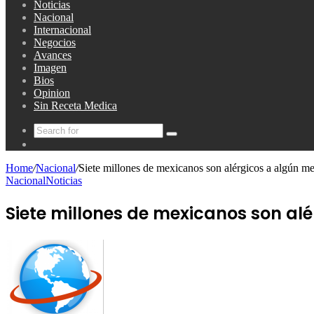
Noticias
Nacional
Internacional
Negocios
Avances
Imagen
Bios
Opinion
Sin Receta Medica
Search
Random
for
Article
Home
/
Nacional
/
Siete millones de mexicanos son alérgicos a algún 
Nacional
Noticias
Siete millones de mexicanos son a