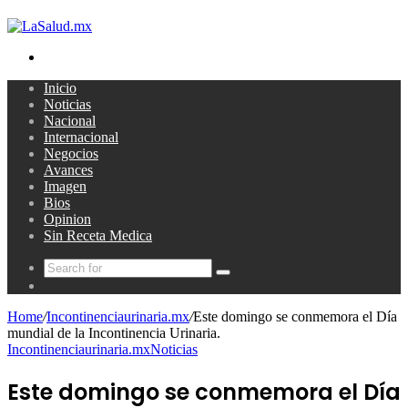
Search
for
Inicio
Noticias
Nacional
Internacional
Negocios
Avances
Imagen
Bios
Opinion
Sin Receta Medica
Search
Random
for
Article
Home
/
Incontinenciaurinaria.mx
/
Este domingo se conmemora el Día
mundial de la Incontinencia Urinaria.
Incontinenciaurinaria.mx
Noticias
Este domingo se conmemora el Día