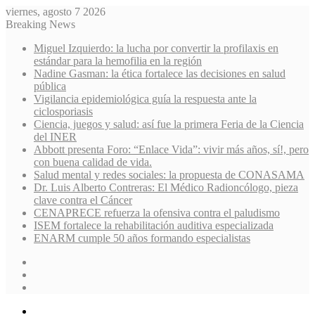
viernes, agosto 7 2026
Breaking News
Miguel Izquierdo: la lucha por convertir la profilaxis en
estándar para la hemofilia en la región
Nadine Gasman: la ética fortalece las decisiones en salud
pública
Vigilancia epidemiológica guía la respuesta ante la
ciclosporiasis
Ciencia, juegos y salud: así fue la primera Feria de la Ciencia
del INER
Abbott presenta Foro: “Enlace Vida”: vivir más años, sí!, pero
con buena calidad de vida.
Salud mental y redes sociales: la propuesta de CONASAMA
Dr. Luis Alberto Contreras: El Médico Radioncólogo, pieza
clave contra el Cáncer
CENAPRECE refuerza la ofensiva contra el paludismo
ISEM fortalece la rehabilitación auditiva especializada
ENARM cumple 50 años formando especialistas
Sidebar
Random
Article
Log
In
Menu