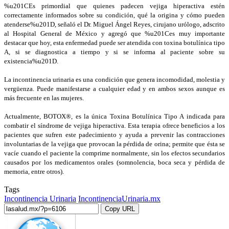
%u201CEs primordial que quienes padecen vejiga hiperactiva estén
correctamente informados sobre su condición, qué la origina y cómo pueden
atenderse%u201D, señaló el Dr. Miguel Ángel Reyes, cirujano urólogo, adscrito
al Hospital General de México y agregó que %u201Ces muy importante
destacar que hoy, esta enfermedad puede ser atendida con toxina botulínica tipo
A, si se diagnostica a tiempo y si se informa al paciente sobre su
existencia%u201D.
La incontinencia urinaria es una condición que genera incomodidad, molestia y
vergüenza. Puede manifestarse a cualquier edad y en ambos sexos aunque es
más frecuente en las mujeres.
Actualmente, BOTOX®, es la única Toxina Botulínica Tipo A indicada para
combatir el síndrome de vejiga hiperactiva. Esta terapia ofrece beneficios a los
pacientes que sufren este padecimiento y ayuda a prevenir las contracciones
involuntarias de la vejiga que provocan la pérdida de orina; permite que ésta se
vacíe cuando el paciente la comprime normalmente, sin los efectos secundarios
causados por los medicamentos orales (somnolencia, boca seca y pérdida de
memoria, entre otros).
Tags
Incontinencia Urinaria
IncontinenciaUrinaria.mx
Copy URL