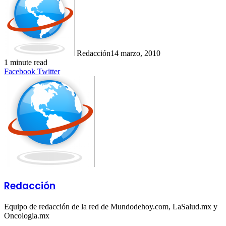
Redacción
14 marzo, 2010
1 minute read
LinkedIn
Tumblr
Pinterest
Reddit
VKontakte
Share
Print
Facebook
Twitter
via
Email
Redacción
Equipo de redacción de la red de Mundodehoy.com, LaSalud.mx y
Oncologia.mx