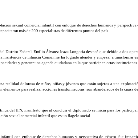
ción sexual comercial infantil con enfoque de derechos humanos y perspectiva de
apacitaron más de 200 especialistas de diferentes puntos del país.
l Distrito Federal, Emilio Álvarez Icaza Longoria destacó que debido a dos operat
 la insistencia de Infancia Común, se ha logrado atender y empezar a transformar est
apacidades y generar una agenda ciudadana en la que participen otras instituciones
 una realidad dolorosa de niños, niñas y jóvenes que están sujetos a una explotac
en elementos para realizar acciones transformadoras; son abanderados de la causa 
tinua del IPN, manifestó que al concluir el diplomado se inicia para los participa
ción sexual comercial infantil que es un flagelo social.
nfantil con enfoque de derechos humanos y perspectiva de género, fue impartid