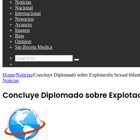
Noticias
Nacional
Internacional
Negocios
Avances
Imagen
Bios
Opinion
Sin Receta Medica
Search
Random
for
Article
Home
/
Noticias
/
Concluye Diplomado sobre Explotación Sexual Infant
Noticias
Concluye Diplomado sobre Explotaci