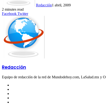
Redacción
1 abril, 2009
2 minutes read
LinkedIn
Tumblr
Pinterest
Reddit
VKontakte
Share
Print
Facebook
Twitter
via
Email
Redacción
Equipo de redacción de la red de Mundodehoy.com, LaSalud.mx y 
Facebook
Twitter
LinkedIn
YouTube
Instagram