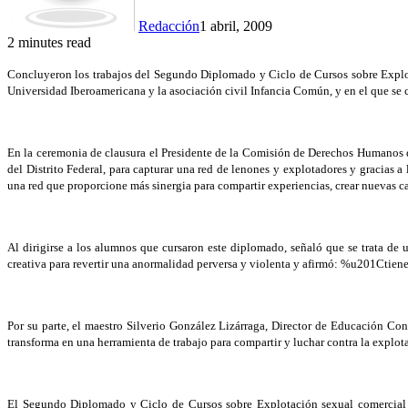
Redacción
1 abril, 2009
2 minutes read
Concluyeron los trabajos del Segundo Diplomado y Ciclo de Cursos sobre Explota
Universidad Iberoamericana y la asociación civil Infancia Común, y en el que se c
En la ceremonia de clausura el Presidente de la Comisión de Derechos Humanos de
del Distrito Federal, para capturar una red de lenones y explotadores y gracias a
una red que proporcione más sinergia para compartir experiencias, crear nuevas c
Al dirigirse a los alumnos que cursaron este diplomado, señaló que se trata de
creativa para revertir una anormalidad perversa y violenta y afirmó: %u201Ctien
Por su parte, el maestro Silverio González Lizárraga, Director de Educación Con
transforma en una herramienta de trabajo para compartir y luchar contra la explota
El Segundo Diplomado y Ciclo de Cursos sobre Explotación sexual comercial i