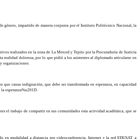
 género, impartido de manera conjunta por el Instituto Politécnico Nacional, la
ivos realizados en la zona de La Merced y Tepito por la Procuraduría de Justicia
a realidad dolorosa, por lo que pidió a los asistentes al diplomado articularse en
 y organizaciones.
ión que causa indignación, que debe ser transformada en esperanza, en capacidad
de la esperanza%u201D.
ntes el trabajo de compartir en sus comunidades esta actividad académica, que se
o en modalidad a distancia por videoconferencia, Internet y la red EDUSAT, a