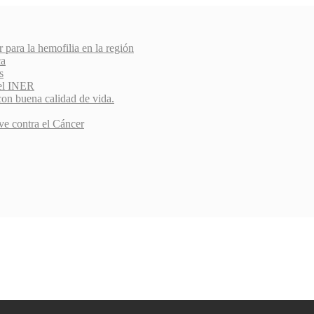
r para la hemofilia en la región
ca
s
del INER
con buena calidad de vida.
ve contra el Cáncer