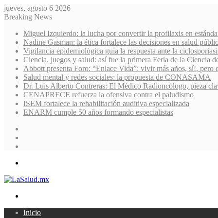
jueves, agosto 6 2026
Breaking News
Miguel Izquierdo: la lucha por convertir la profilaxis en estánda
Nadine Gasman: la ética fortalece las decisiones en salud públi
Vigilancia epidemiológica guía la respuesta ante la ciclosporiasi
Ciencia, juegos y salud: así fue la primera Feria de la Ciencia 
Abbott presenta Foro: “Enlace Vida”: vivir más años, sí!, pero 
Salud mental y redes sociales: la propuesta de CONASAMA
Dr. Luis Alberto Contreras: El Médico Radioncólogo, pieza cla
CENAPRECE refuerza la ofensiva contra el paludismo
ISEM fortalece la rehabilitación auditiva especializada
ENARM cumple 50 años formando especialistas
Sidebar
Random
Article
Log
In
Menu
Search
for
Inicio