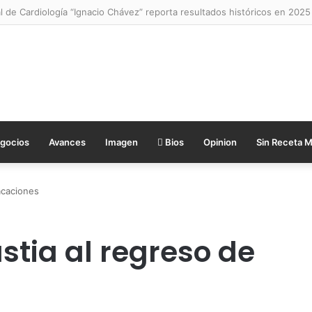
demos hablar de mi cuerpo?”: un libro para conversar sobre sexualidad y
gocios
Avances
Imagen
Bios
Opinion
Sin Receta 
acaciones
stia al regreso de