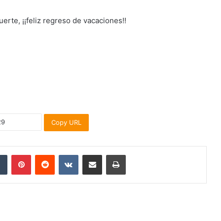
erte, ¡¡feliz regreso de vacaciones!!
Copy URL
dIn
Tumblr
Pinterest
Reddit
VKontakte
Share via Email
Print