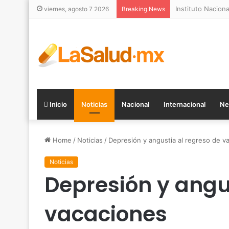
“Mamá, papá, ¿po
viernes, agosto 7 2026
Breaking News
Inicio
Noticias
Nacional
Internacional
Ne
Home
/
Noticias
/
Depresión y angustia al regreso de v
Noticias
Depresión y angu
vacaciones