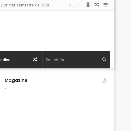
Log
Random
Sidebar
 hemofilia en la infancia
In
Article
Random
Search
Medica
Article
for
Magazine