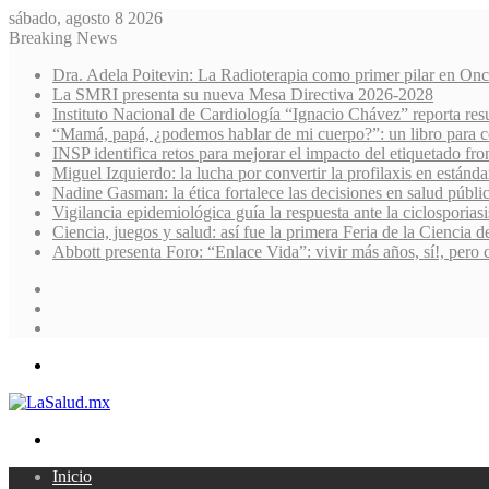
sábado, agosto 8 2026
Breaking News
Dra. Adela Poitevin: La Radioterapia como primer pilar en Onc
La SMRI presenta su nueva Mesa Directiva 2026-2028
Instituto Nacional de Cardiología “Ignacio Chávez” reporta res
“Mamá, papá, ¿podemos hablar de mi cuerpo?”: un libro para co
INSP identifica retos para mejorar el impacto del etiquetado fro
Miguel Izquierdo: la lucha por convertir la profilaxis en estánda
Nadine Gasman: la ética fortalece las decisiones en salud públi
Vigilancia epidemiológica guía la respuesta ante la ciclosporiasi
Ciencia, juegos y salud: así fue la primera Feria de la Ciencia 
Abbott presenta Foro: “Enlace Vida”: vivir más años, sí!, pero 
Sidebar
Random
Article
Log
In
Menu
Search
for
Inicio