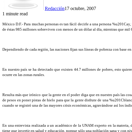
Redacción
17 octubre, 2007
1 minute read
México D.F.- Para muchas personas es tan fácil decirle a una persona %u201Cay,
de éstas 985 millones sobreviven con menos de un dólar al día, mientras que mil 
Dependiendo de cada región, las naciones fijan sus líneas de pobreza con base en 
En nuestro país se ha detectado que existen 44.7 millones de pobres, esto quie
ocurre en las zonas rurales.
Resulta más que irónico que la gente en el poder diga que en nuestro país las cos
de pesos en poner pistas de hielo para que la gente disfrute de una %u201Cbla
cuando se registró una de las mayores crisis económicas, agravándose así los índi
En una entrevista realizada a un académico de la UNAM experto en la materia, di
tiene que invertir en salud y educación, porque sólo una población sana y con niv