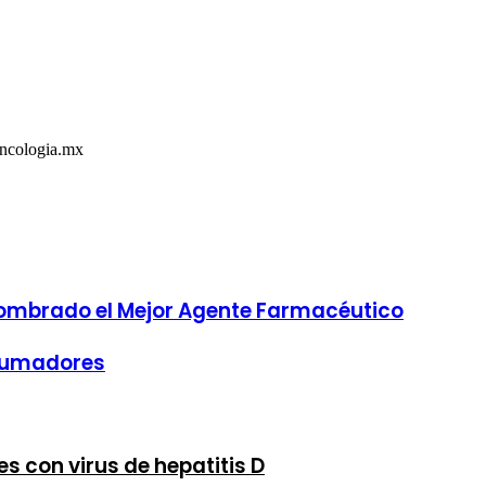
Oncologia.mx
nombrado el Mejor Agente Farmacéutico
 fumadores
s con virus de hepatitis D