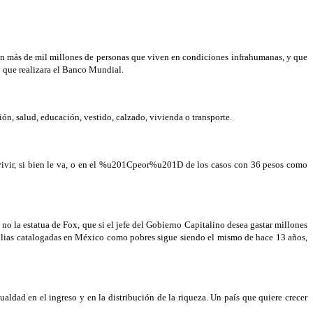
en más de mil millones de personas que viven en condiciones infrahumanas, y que
o que realizara el Banco Mundial.
ón, salud, educación, vestido, calzado, vivienda o transporte.
revivir, si bien le va, o en el %u201Cpeor%u201D de los casos con 36 pesos como
no la estatua de Fox, que si el jefe del Gobierno Capitalino desea gastar millones
ilias catalogadas en México como pobres sigue siendo el mismo de hace 13 años,
ldad en el ingreso y en la distribución de la riqueza. Un país que quiere crecer