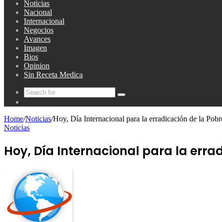
Noticias
Nacional
Internacional
Negocios
Avances
Imagen
Bios
Opinion
Sin Receta Medica
Search
Random
for
Article
Home
/
Noticias
/
Hoy, Día Internacional para la erradicación de la Pob
Noticias
Hoy, Día Internacional para la erra