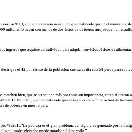
 pobre%u201D, sin tener conciencia siquiera que realmente que en el mundo exist
600 millones lo hacen con menos de dos. Estos datos fueron arrojados en un estudi
los ingresos que requiere un individuo para adquirir servicios básicos de alimentaci
re decir que el 42 por ciento de la población cuenta al día con 54 pesos para sob
as marchen bien, que se preocupen más por cosas sin importancia, como si tiraron o 
nca%u201D Navidad, que ver realmente que el ingreso económico actual de las fam
ces de pobreza en nuestro país.
jo: %u201C”La pobreza es el gran problema del siglo y es generado por la desigua
eles culturales elevados puede impulsar el desarrollo.”