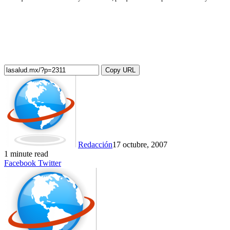
Copy URL
Redacción
17 octubre, 2007
1 minute read
LinkedIn
Tumblr
Pinterest
Reddit
VKontakte
Share
Print
Facebook
Twitter
via
Email