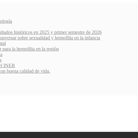
ología
ultados históricos en 2025 y primer semestre de 2026
nversar sobre sexualidad y hemofilia en la infancia
ntal
r para la hemofilia en la región
ca
s
del INER
con buena calidad de vida.