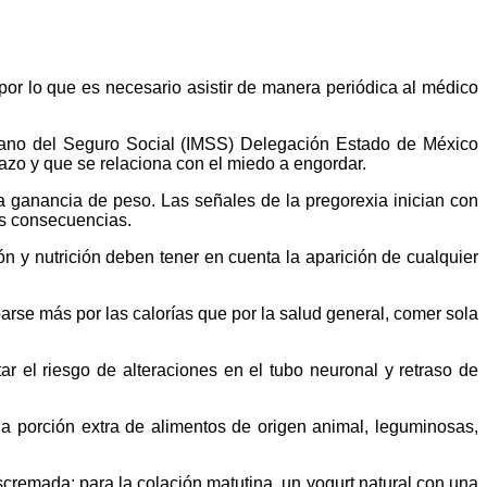
or lo que es necesario asistir de manera periódica al médico
xicano del Seguro Social (IMSS) Delegación Estado de México
razo y que se relaciona con el miedo a engordar.
a ganancia de peso. Las señales de la pregorexia inician con
as consecuencias.
 y nutrición deben tener en cuenta la aparición de cualquier
rse más por las calorías que por la salud general, comer sola
 el riesgo de alteraciones en el tubo neuronal y retraso de
a porción extra de alimentos de origen animal, leguminosas,
cremada; para la colación matutina, un yogurt natural con una