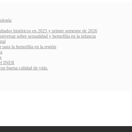
ología
ultados históricos en 2025 y primer semestre de 2026
nversar sobre sexualidad y hemofilia en la infancia
ntal
r para la hemofilia en la región
ca
s
del INER
con buena calidad de vida.