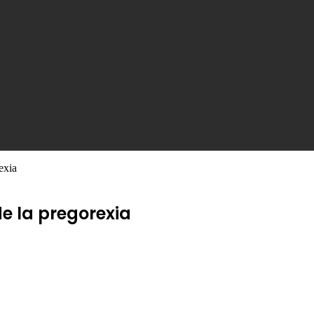
exia
e la pregorexia