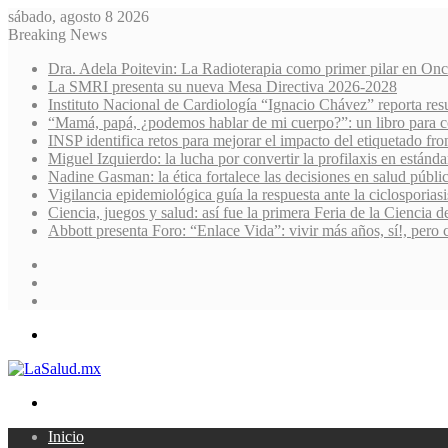
sábado, agosto 8 2026
Breaking News
Dra. Adela Poitevin: La Radioterapia como primer pilar en Onc
La SMRI presenta su nueva Mesa Directiva 2026-2028
Instituto Nacional de Cardiología “Ignacio Chávez” reporta res
“Mamá, papá, ¿podemos hablar de mi cuerpo?”: un libro para co
INSP identifica retos para mejorar el impacto del etiquetado fro
Miguel Izquierdo: la lucha por convertir la profilaxis en estánda
Nadine Gasman: la ética fortalece las decisiones en salud públi
Vigilancia epidemiológica guía la respuesta ante la ciclosporiasi
Ciencia, juegos y salud: así fue la primera Feria de la Ciencia 
Abbott presenta Foro: “Enlace Vida”: vivir más años, sí!, pero 
Sidebar
Random
Article
Log
In
Menu
Search
for
Inicio