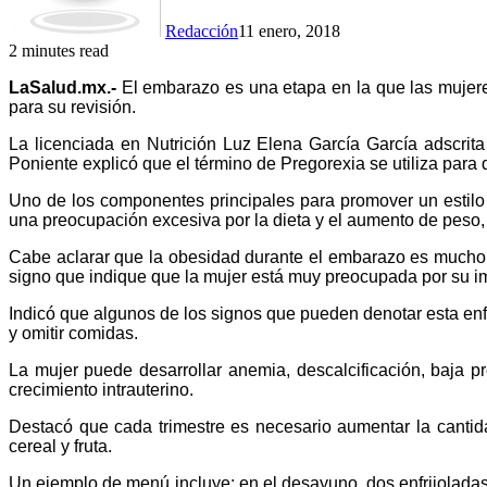
Redacción
11 enero, 2018
2 minutes read
LaSalud.mx.-
El embarazo es una etapa en la que las mujeres
para su revisión.
La licenciada en Nutrición Luz Elena García García adscrit
Poniente explicó que el término de Pregorexia se utiliza para
Uno de los componentes principales para promover un estilo 
una preocupación excesiva por la dieta y el aumento de peso,
Cabe aclarar que la obesidad durante el embarazo es mucho m
signo que indique que la mujer está muy preocupada por su im
Indicó que algunos de los signos que pueden denotar esta enf
y omitir comidas.
La mujer puede desarrollar anemia, descalcificación, baja 
crecimiento intrauterino.
Destacó que cada trimestre es necesario aumentar la cantid
cereal y fruta.
Un ejemplo de menú incluye: en el desayuno, dos enfrijoladas