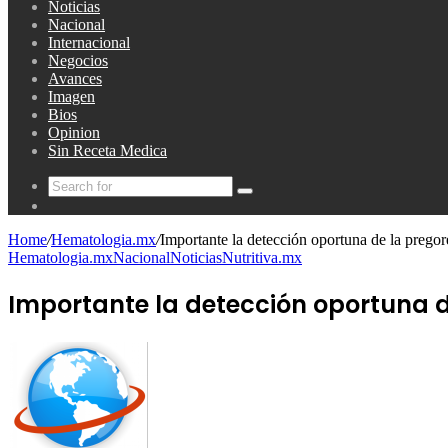
Noticias
Nacional
Internacional
Negocios
Avances
Imagen
Bios
Opinion
Sin Receta Medica
Search
Random
for
Article
Home
/
Hematologia.mx
/
Importante la detección oportuna de la pregor
Hematologia.mx
Nacional
Noticias
Nutritiva.mx
Importante la detección oportuna d