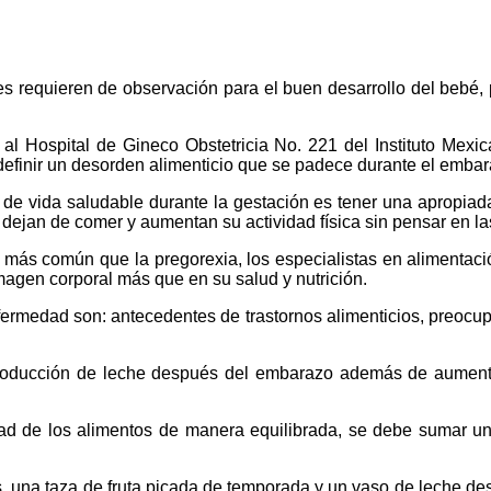
 requieren de observación para el buen desarrollo del bebé, p
a al Hospital de Gineco Obstetricia No. 221 del Instituto Me
 definir un desorden alimenticio que se padece durante el emba
de vida saludable durante la gestación es tener una apropiad
 dejan de comer y aumentan su actividad física sin pensar en l
ás común que la pregorexia, los especialistas en alimentación
agen corporal más que en su salud y nutrición.
ermedad son: antecedentes de trastornos alimenticios, preocupa
producción de leche después del embarazo además de aumentar
ad de los alimentos de manera equilibrada, se debe sumar un
, una taza de fruta picada de temporada y un vaso de leche des