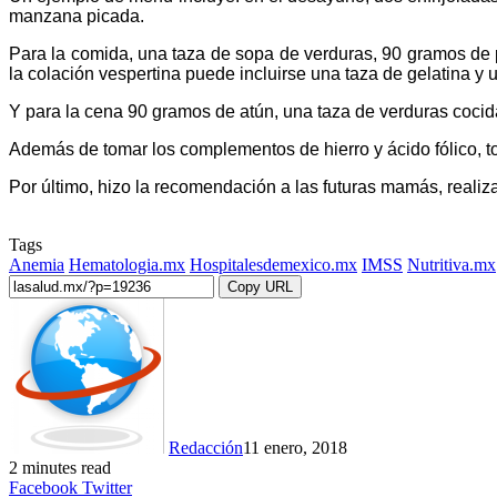
manzana picada.
Para la comida, una taza de sopa de verduras, 90 gramos de p
la colación vespertina puede incluirse una taza de gelatina y
Y para la cena 90 gramos de atún, una taza de verduras cocida
Además de tomar los complementos de hierro y ácido fólico, toma
Por último, hizo la recomendación a las futuras mamás, real
Tags
Anemia
Hematologia.mx
Hospitalesdemexico.mx
IMSS
Nutritiva.mx
Copy URL
Redacción
11 enero, 2018
2 minutes read
LinkedIn
Tumblr
Pinterest
Reddit
VKontakte
Share
Print
Facebook
Twitter