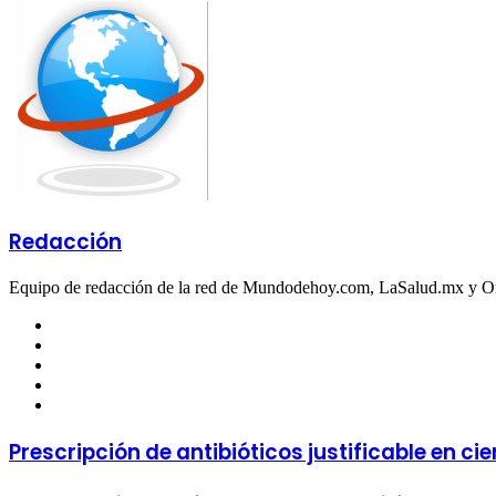
via
Email
Redacción
Equipo de redacción de la red de Mundodehoy.com, LaSalud.mx y 
Facebook
Twitter
LinkedIn
YouTube
Instagram
Prescripción de antibióticos justificable en ci