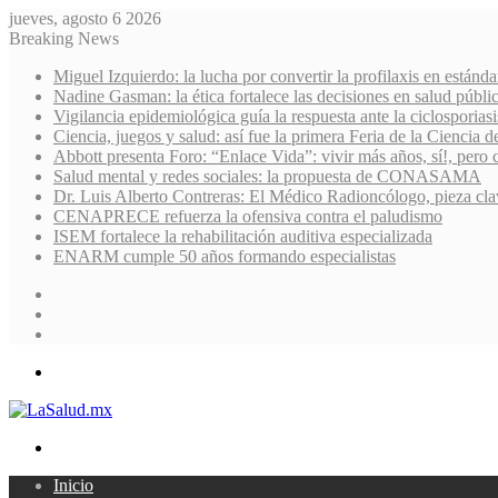
jueves, agosto 6 2026
Breaking News
Miguel Izquierdo: la lucha por convertir la profilaxis en estánda
Nadine Gasman: la ética fortalece las decisiones en salud públi
Vigilancia epidemiológica guía la respuesta ante la ciclosporiasi
Ciencia, juegos y salud: así fue la primera Feria de la Ciencia 
Abbott presenta Foro: “Enlace Vida”: vivir más años, sí!, pero 
Salud mental y redes sociales: la propuesta de CONASAMA
Dr. Luis Alberto Contreras: El Médico Radioncólogo, pieza cla
CENAPRECE refuerza la ofensiva contra el paludismo
ISEM fortalece la rehabilitación auditiva especializada
ENARM cumple 50 años formando especialistas
Sidebar
Random
Article
Log
In
Menu
Search
for
Inicio