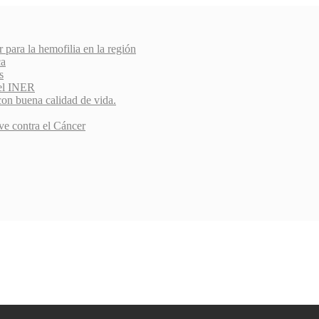
r para la hemofilia en la región
ca
s
del INER
con buena calidad de vida.
ve contra el Cáncer