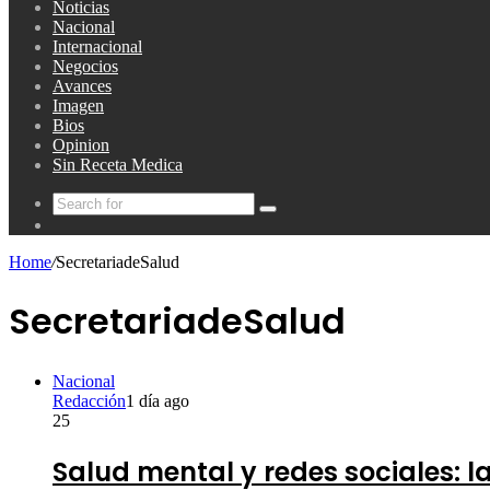
Noticias
Nacional
Internacional
Negocios
Avances
Imagen
Bios
Opinion
Sin Receta Medica
Search
Random
for
Article
Home
/
SecretariadeSalud
SecretariadeSalud
Nacional
Redacción
1 día ago
25
Salud mental y redes sociales: